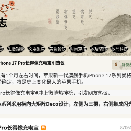
志
览
生活锦囊
文娱聚焦
美食餐饮
时尚穿搭
家居装饰
数码科技
one 17 Pro长得像充电宝引热议
0
有1个月左右时间，苹果新一代旗舰手机iPhone 17系列就
经确定，将是史上变化最大的苹果手机。
17Pro长得像充电宝#冲上微博热搜榜，引发网友热议。
7 Pro系列采用横向大矩阵Deco设计，左侧为三摄，右侧集成闪