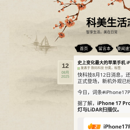
科美生活
智享生活，美在日常
首页
留言本
要闻速
史上变化最大的苹果手机 iPh
12
发表于
数码科技
分类，标签:
08月
快科技8月12日消息，还
2025
正式登场，新机外观已
今日，词条#iPhone
据了解，
iPhone 1
灯与LiDAR扫描仪。